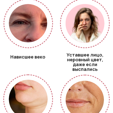
V-Lift возвращает
лицо без
хирургии
Веко —
Выраженный
приподнято
лифтинг-эффект
Цвет кожи
Губы и нос -
— ровный
изящнее
Объём —
Морщины -
естественный,
сокращены
без отёков
Результат усиливается от 1,5 до 3
месяцев и держится более 1 года *
* выраженность зависит от индивидуальных
особенностей кожи и ее состояния