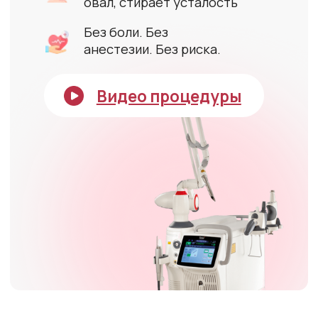
Поплывший овал
Морщины, мешки,
отёчность
Уставшее лицо,
Нависшее веко
неровный цвет,
даже если