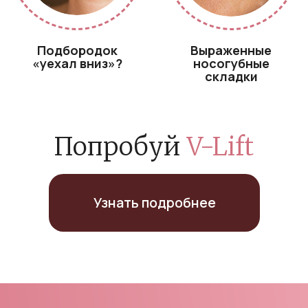
Технология, за
которой будущее
Процедура: 120 минут.
Без анестезии. Без боли.
Глубокое лазерное воздействие
Запускается выработка коллагена
Активизируется омоложение клеток
Лимфодренаж и укрепление мышц
Кожа начинает «работать» сама
Записаться