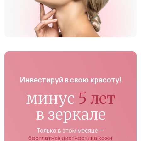
Процедура проводится
квалифицированными
врачами-косметологами на
аппарате Fotona (мировой
лидер в омоложении)
Безопасно
Подходит для всех типов
кожи