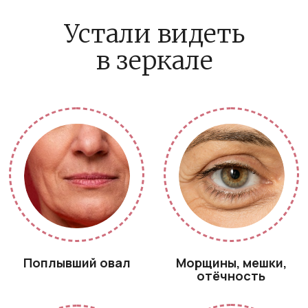
выспались
Подбородок
Выраженные
«уехал вниз»?
носогубные
складки
Попробуй
V-Lift
Узнать подробнее