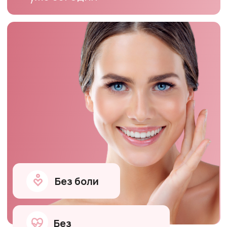
Без боли
Без
восстановления
Кожа моложе на несколько
лет
Что такое V-Lift?
Лазерная методика на
аппарате Fotona