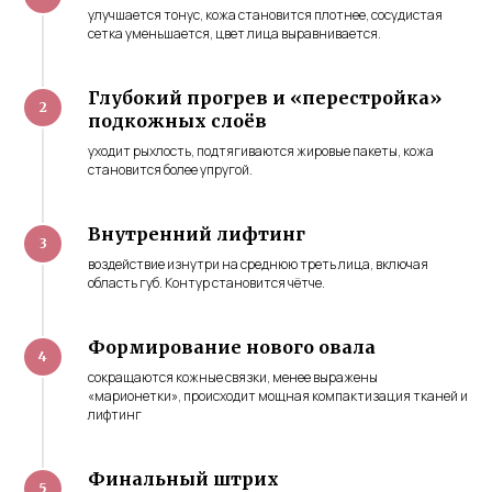
улучшается тонус, кожа становится плотнее, сосудистая
сетка уменьшается, цвет лица выравнивается.
Готовы увидеть
Глубокий прогрев и «перестройка»
своё лицо —
подкожных слоёв
свежее, чётче,
уходит рыхлость, подтягиваются жировые пакеты, кожа
становится более упругой.
моложе?
120 минут — и вы начнёте
Внутренний лифтинг
возвращаться к себе
воздействие изнутри на среднюю треть лица, включая
область губ. Контур становится чётче.
Записаться на V-Lift
Формирование нового овала
сокращаются кожные связки, менее выражены
«марионетки», происходит мощная компактизация тканей и
лифтинг
Финальный штрих