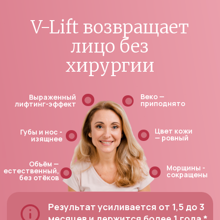
Инвестируй в свою красоту!
минус
5 лет
в зеркале
Только в этом месяце —
бесплатная диагностика кожи
на аппарате Янус
в подарок
Узнать стоимость